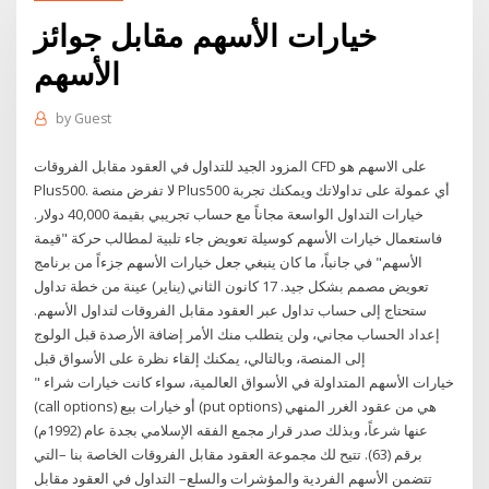
خيارات الأسهم مقابل جوائز
الأسهم
by
Guest
المزود الجيد للتداول في العقود مقابل الفروقات CFD على الاسهم هو
Plus500. لا تفرض منصة Plus500 أي عمولة على تداولاتك ويمكنك تجربة
خيارات التداول الواسعة مجاناً مع حساب تجريبي بقيمة 40,000 دولار.
فاستعمال خيارات الأسهم كوسيلة تعويض جاء تلبية لمطالب حركة "قيمة
الأسهم" في جانباً، ما كان ينبغي جعل خيارات الأسهم جزءاً من برنامج
تعويض مصمم بشكل جيد. 17 كانون الثاني (يناير) عينة من خطة تداول
ستحتاج إلى حساب تداول عبر العقود مقابل الفروقات لتداول الأسهم.
إعداد الحساب مجاني، ولن يتطلب منك الأمر إضافة الأرصدة قبل الولوج
إلى المنصة، وبالتالي، يمكنك إلقاء نظرة على الأسواق قبل
" خيارات الأسهم المتداولة في الأسواق العالمية، سواء كانت خيارات شراء
(call options) أو خيارات بيع (put options) هي من عقود الغرر المنهي
عنها شرعاً، وبذلك صدر قرار مجمع الفقه الإسلامي بجدة عام (1992م)
برقم (63). تتيح لك مجموعة العقود مقابل الفروقات الخاصة بنا –التي
تتضمن الأسهم الفردية والمؤشرات والسلع– التداول في العقود مقابل