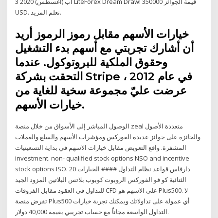
3 آب (أغسطس) 2020 LiteForex Dream Draw! قيمة الجوائز 350000
USD. تعلم المزيد.
خيارات الأسهم مقابل رموز الرموز أريد
أن أشارك تجربتي مع أسهم بدء التشغيل
وحقوق الملكية للبروتوكول. عندما
التحقت بشركة Stripe في عام 2012 ،
عرضت عليّ مجموعة سخية للغاية من
خيارات الأسهم.
الوصول المباشر إلى الأسواق من خلال منصة zeal متعددة الأصول
والحائزة على جوائز عديدة الفوركس ومؤشرات الأسهم والسلع والعملات
المشفرة. واقع التعويض مقابل خيارات الاسهم في بداية التسعينيات
investment. non- qualified stock options NSO and incentive
stock options ISO. 20 دارفاس قواعد نظام التداول #### الخيارات
الثنائية كو فو الفوركس الروبوت كوبوب بلاتس البلاتين المزود الجيد
للتداول في العقود مقابل الفروقات CFD على الاسهم هو Plus500. لا
تفرض منصة Plus500 أي عمولة على تداولاتك ويمكنك تجربة خيارات
التداول الواسعة مجاناً مع حساب تجريبي بقيمة 40,000 دولار.