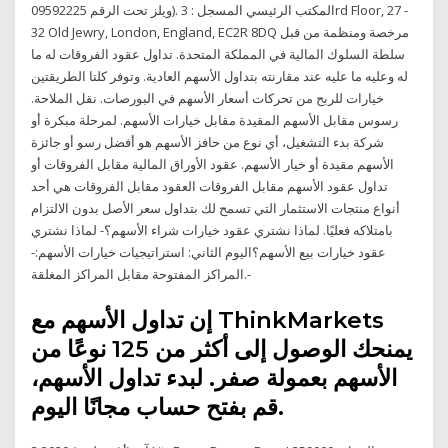
ويلز تحت الرقم 09592225). المكتب الرئيسي المسجل : 3rd Floor, 27 -
32 Old Jewry, London, England, EC2R 8DQ مرخصة ومنظمة من قبل
سلطة السلوك المالية في المملكة المتحدة. تداول عقود الفروقات له ما
له وعليه ما عليه عند مقارنته بتداول الأسهم العادية. وتوفر كلتا الطريقتين
خيارات للربح من تحركات أسعار الأسهم في البورصات. نقل الملاحة.
رسوس مقابل الأسهم المقيدة مقابل خيارات الأسهم. لمرحلة مبكرة أو
شركة بدء التشغيل، أي نوع من حافز الأسهم هو أفضل رسو أو جائزة
الأسهم مقيدة أو خيار الأسهم. عقود الأوراق المالية مقابل الفروقات أو
تداول عقود الأسهم مقابل الفروقات العقود مقابل الفروقات هي أحد
أنواع منتجات الاستثمار التي تسمح لك بتداول سعر الأصل بدون الالتزام
بامتلاكه فعليًا. لماذا نشتري عقود خيارات شراء الأسهم؟- لماذا نشتري
عقود خيارات بيع الأسهم؟اليوم الثاني: استراتيجيات خيارات الأسهم:-
المراكز المفتوحة مقابل المراكز المغلقة.-
إن تداول الأسهم مع ThinkMarkets
يمنحك الوصول إلى أكثر من 125 نوعًا من
الأسهم بعمولة صفر. لبدء تداول الأسهم،
قم بفتح حساب مجانًا اليوم.